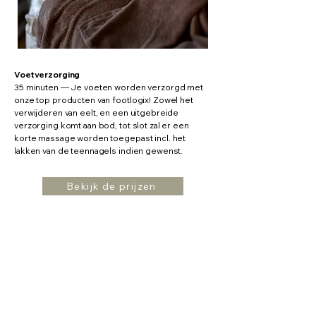
Voetverzorging
35 minuten — Je voeten worden verzorgd met
onze top producten van footlogix! Zowel het
verwijderen van eelt, en een uitgebreide
verzorging komt aan bod, tot slot zal er een
korte massage worden toegepast incl. het
lakken van de teennagels indien gewenst.
Bekijk de prijzen
Algemene gegevens
Meelstraat 7
3583 Paal
BE0674 419 224