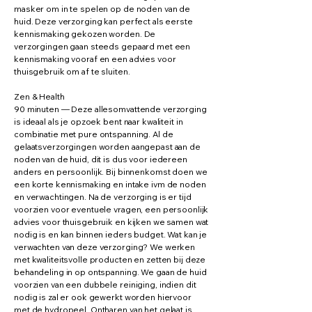
masker om in te spelen op de noden van de
huid. Deze verzorging kan perfect als eerste
kennismaking gekozen worden. De
verzorgingen gaan steeds gepaard met een
kennismaking vooraf en een advies voor
thuisgebruik om af te sluiten.
Zen & Health
90 minuten — Deze allesomvattende verzorging
is ideaal als je opzoek bent naar kwaliteit in
combinatie met pure ontspanning. Al de
gelaatsverzorgingen worden aangepast aan de
noden van de huid, dit is dus voor iedereen
anders en persoonlijk. Bij binnenkomst doen we
een korte kennismaking en intake ivm de noden
en verwachtingen. Na de verzorging is er tijd
voorzien voor eventuele vragen, een persoonlijk
advies voor thuisgebruik en kijken we samen wat
nodig is en kan binnen ieders budget. Wat kan je
verwachten van deze verzorging? We werken
met kwaliteitsvolle producten en zetten bij deze
behandeling in op ontspanning. We gaan de huid
voorzien van een dubbele reiniging, indien dit
nodig is zal er ook gewerkt worden hiervoor
met de hydropeel. Ontharen van het gelaat is