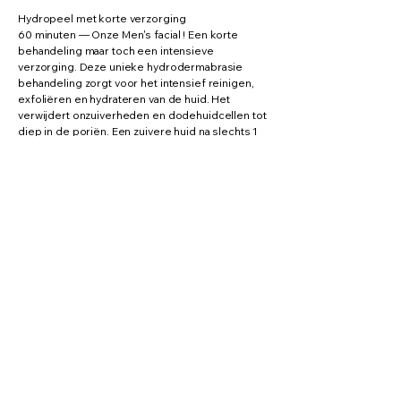
Hydropeel met korte verzorging
60 minuten — Onze Men's facial ! Een korte
behandeling maar toch een intensieve
verzorging. Deze unieke hydrodermabrasie
behandeling zorgt voor het intensief reinigen,
exfoliëren en hydrateren van de huid. Het
verwijdert onzuiverheden en dodehuidcellen tot
diep in de poriën. Een zuivere huid na slechts 1
behandeling ! De verzorging wordt aangepast
aan jouw huid.
Skintake
30 minuten — Weet jij niet goed welke
verzorging je nu net moet kiezen… Heb je
eigenlijk nog geen routine in je skincare thuis of
heb je geen flauw idee welke producten nu juist
wel of juist niet goed zijn. En weet je misschien
ook niet welk huidtype je nu net hebt. 💁🏻‍♀️Ben je
daarom opzoek naar goed en eerlijk advies ! Dan
maak ik graag een half uurtje tijd voor jou en je
huid ! We gaan samen kijken naar je huid en wat
de noden hiervan zijn, ik geef je eerlijk en
waardevol advies en stel graag een plan met je
op om het thuis makkelijk haalbaar te maken,