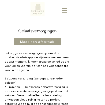
Gelaatsverzorgingen
Maak een afspraak
Let op, gelaatsverzorgingen zijn enkel te
boeken via whatsapp, we kijken samen naar een
gepast moment, ik neem graag de volledige tijd
voor jou en voorzie hier dan ook voldoende tijd
voor in de agenda.
Seizoens verzorging ( aangepast naar ieder
seizoen)
60 minuten — De express gelaatsverzorging is
een ideale korte verzorging aangepast naar het
seizoen. Deze doeltreffende behandeling
omvat een diepe reiniging van de poriën,
exfoliatie van de huid en een aangepast circadia