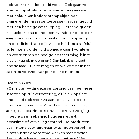
ook voorzien indien je dit wenst. Ook gaan we
inzetten op afvalstoffen afvoeren en gaan we
met behulp van kruidenstempeltjes een
drainerende massage toepassen. evt aangevuld
met een korte gelaatscupping. Hierna volgt een
manuele massage met een hydraterende olie en
aangepast serum. een masker zal hierop volgen
en ook dit is afhankelijk van de huid. en als afsluit
zullen we altijd de huid opnieuw gaan hydrateren
en voorzien van de nodige bescherming. klinkt
dit als muziek in de oren? Dan kijk ik er alvast
enorm naar uit je te mogen verwelkomen in het
salon en voorzien van je me-time moment.
Health & Glow
90 minuten — Bij deze verzorging gaan we meer
inzetten op huidverbetering, dit in elk opzicht
omdat het ook weer zal aangepast zijn op de
noden van jouw huid. Zowel voor pigmentatie,
acne, rosacea, rimpels enz. In deze verzorging
moet je geen rekening houden met evt.
downtime of vervelling achteraf. De producten
gaan intensiever zijn, maar er zal geen vervelling
plaats vinden doordat we werken met enyzme
Peels. Hoe kan de verzorging eruit zien? We