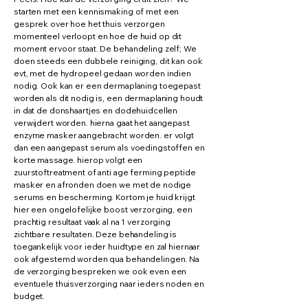
starten met een kennismaking of met een
gesprek over hoe het thuis verzorgen
momenteel verloopt en hoe de huid op dit
moment ervoor staat. De behandeling zelf; We
doen steeds een dubbele reiniging, dit kan ook
evt, met de hydropeel gedaan worden indien
nodig. Ook kan er een dermaplaning toegepast
worden als dit nodig is, een dermaplaning houdt
in dat de donshaartjes en dodehuidcellen
verwijdert worden. hierna gaat het aangepast
enzyme masker aangebracht worden. er volgt
dan een aangepast serum als voedingstoffen en
korte massage. hierop volgt een
zuurstoftreatment of anti age ferming peptide
masker en afronden doen we met de nodige
serums en bescherming. Kortom je huid krijgt
hier een ongelofelijke boost verzorging, een
prachtig resultaat vaak al na 1 verzorging
zichtbare resultaten. Deze behandeling is
toegankelijk voor ieder huidtype en zal hiernaar
ook afgestemd worden qua behandelingen. Na
de verzorging bespreken we ook even een
eventuele thuisverzorging naar ieders noden en
budget.