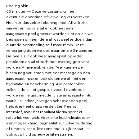
Peeling skin
60 minuten — Deze verzorging kan een
eventuele downtime of vervelling veroorzaken.
Hou hier dus zeker rekening mee. Afhankelijk
van wat er nodig is zal er ook met een
aangepaste peel gewerkt worden. Let op, als we
beslissen om een dermafrost peel te doen, dan
duurt de behandeling zelf maar 15min. Deze
verzorging doen we ook maar om de 3 maanden.
De peels zijn ook weer aangepast op ieder
probleem en zal steeds met overleg geplaatst
worden. Afhankelijk van de Peel kunnen we
hierna nog verlichten met een massage en een
aangepast masker. ook sluiten we af met een
hydratatie en bescherming. Alle protocollen
zullen tijdens het gesprek vooraf overlopen
worden en je gaat met de juiste aangepaste info
naar huis. Indien je vragen hebt over een peel,
help ik je heel graag verder. Een Peel is
intensief, maar het resultaat hierna spreekt
natuurlijk voor zich. Voor elke huidindicatie is er
een mogelijkheid, pigmentatie, huidveroudering
of rimpels, acne, littekens enz. Ik kijk ernaar uit
ook jouw huid opieuw te laten stralen.