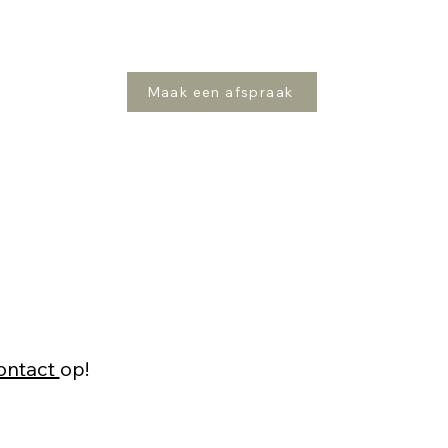
Maak een afspraak
ontact
op!