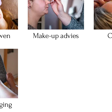
wen
Make-up advies
O
ging